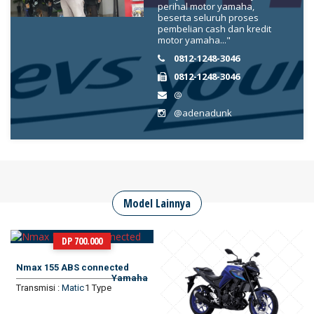
perihal motor yamaha,
beserta seluruh proses
pembelian cash dan kredit
motor yamaha..."
0812-1248-3046
0812-1248-3046
@
@adenadunk
Model Lainnya
DP 700.000
Nmax 155 ABS connected
Yamaha
Transmisi :
Matic
1 Type