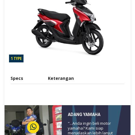
1 TYPE
Specs
Keterangan
ADANG YAMAHA
"...Anda ingin beli motor
yamaha? Kami siap
menjelaskan lebih lanjut