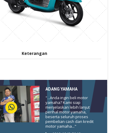
Keterangan
ADANG YAMAHA
"...Anda ingin beli motor
yamaha? Kami siap
menjelaskan lebih lanjut
perihal motor yamaha,
beserta seluruh proses
pembelian cash dan kredit
motor yamaha..."