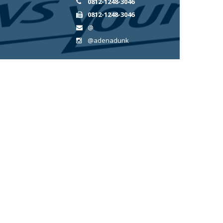
0812-1248-3046
0812-1248-3046
@
@adenadunk