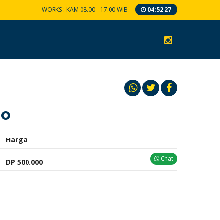
WORKS : KAM 08.00 - 17.00 WIB
04
:
52
28
eo
Harga
Chat
DP 500.000