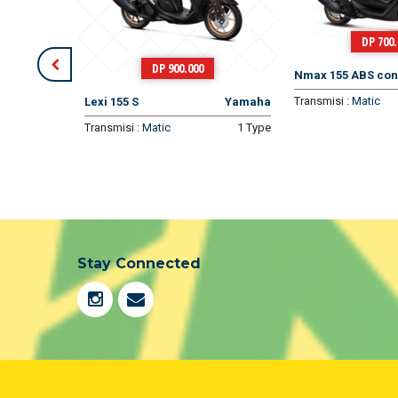
DP 700.000
DP 4.600
Nmax 155 ABS connected
Yamaha
Transmisi :
Matic
1 Type
Yamaha
Nmax Turbo Tech 
1 Type
Transmisi :
Matic
Stay Connected