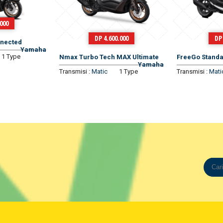
.000
DP 700.000
DP 
MAX Ultimate
FreeGo Standar
Yamaha
Nmax Neo
Yamaha
1 Type
Transmisi :
Matic
1 Type
Transmisi :
Mati