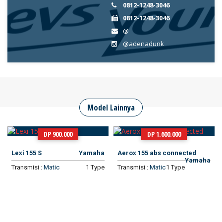
0812-1248-3046
0812-1248-3046
@
@adenadunk
Model Lainnya
DP 900.000
DP 1.600.000
Lexi 155 S
Yamaha
Aerox 155 abs connected
Yamaha
Transmisi :
Matic
1 Type
Transmisi :
Matic
1 Type