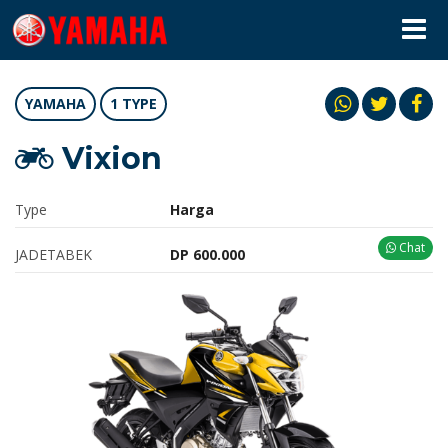
YAMAHA
1 TYPE
Vixion
Type
Harga
Chat
JADETABEK
DP 600.000