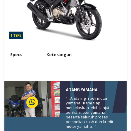
1 TYPE
Specs
Keterangan
ADANG YAMAHA
"...Anda ingin beli motor
yamaha? Kami siap
menjelaskan lebih lanjut
perihal motor yamaha,
beserta seluruh proses
pembelian cash dan kredit
motor yamaha..."